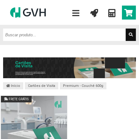
Início
Cartões de Visita
Premium - Couchê 600g
FRETE GRÁTIS