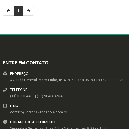
1
ENTRE EM CONTATO
ENDEREÇO
Avenida General Pedro Pinho, nº 438
Pestana
06180-180
/
Osasco
- SP
TELEFONE
(11) 3683-4485 | (11) 98456-6956
E-MAIL
contato@graficavendahoje.com.br
HORÁRIO DE ATENDIMENTO
Segunda a Sexta das 8h as 18h e Sábados das 9:00 as 15:00