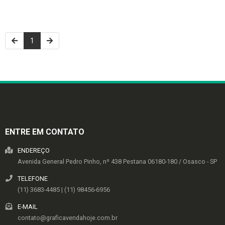
1
ENTRE EM CONTATO
ENDEREÇO
Avenida General Pedro Pinho, nº 438
Pestana
06180-180
/
Osasco
- SP
TELEFONE
(11) 3683-4485 | (11) 98456-6956
E-MAIL
contato@graficavendahoje.com.br