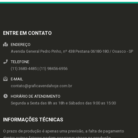
ENTRE EM CONTATO
ENDEREÇO
Avenida General Pedro Pinho, nº 438
Pestana
06180-180
/
Osasco
- SP
TELEFONE
(11) 3683-4485 | (11) 98456-6956
E-MAIL
contato@graficavendahoje.com.br
HORÁRIO DE ATENDIMENTO
Segunda a Sexta das 8h as 18h e Sábados das 9:00 as 15:00
INFORMAÇÕES TÉCNICAS
O prazo de produção é apenas uma previsão, a falta de pagamento
dentre outros fatores podem ocasionar atraso na produção