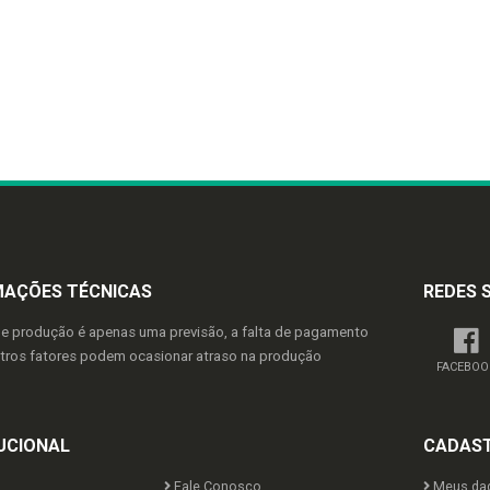
MAÇÕES TÉCNICAS
REDES 
de produção é apenas uma previsão, a falta de pagamento
utros fatores podem ocasionar atraso na produção
FACEBOO
UCIONAL
CADAS
Fale Conosco
Meus da