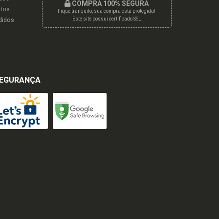
COMPRA 100% SEGURA
tos
Fique tranquilo, sua compra está protegida!
didos
Este site possui certificado SSL
EGURANÇA