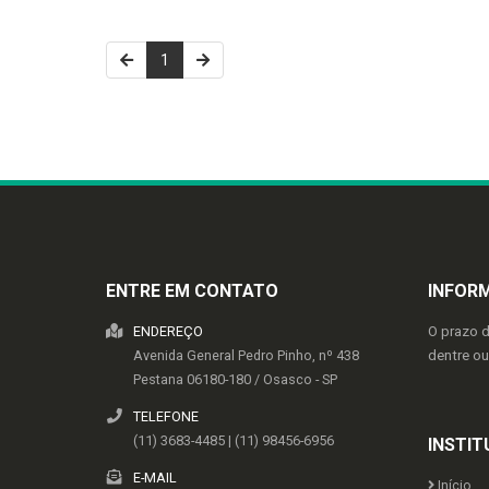
1
ENTRE EM CONTATO
INFOR
ENDEREÇO
O prazo 
Avenida General Pedro Pinho, nº 438
dentre o
Pestana
06180-180
/
Osasco
- SP
TELEFONE
(11) 3683-4485 | (11) 98456-6956
INSTIT
E-MAIL
Início