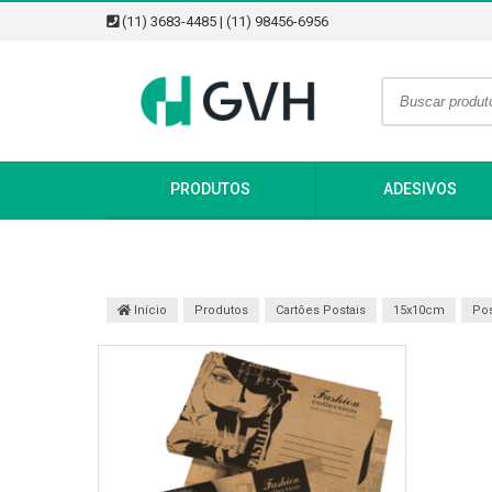
(11) 3683-4485 | (11) 98456-6956
PRODUTOS
ADESIVOS
Início
Produtos
Cartões Postais
15x10cm
Pos