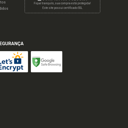
tos
Fique tranquilo, sua compra está protegida!
didos
Este site possui certificado SSL
EGURANÇA