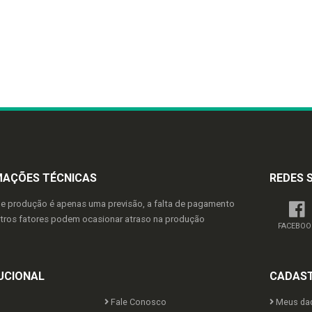
MAÇÕES TÉCNICAS
REDES 
de produção é apenas uma previsão, a falta de pagamento
utros fatores podem ocasionar atraso na produção
FACEBOO
UCIONAL
CADAS
Fale Conosco
Meus da