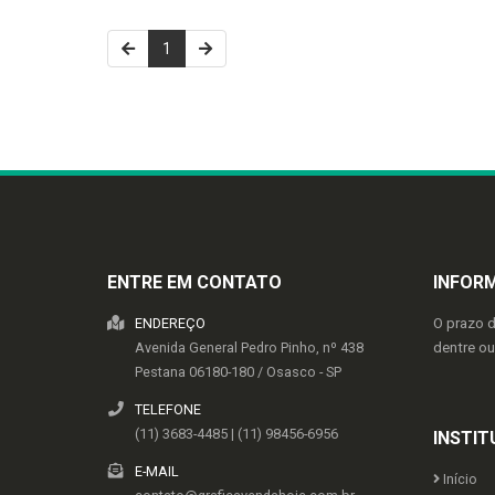
1
ENTRE EM CONTATO
INFOR
ENDEREÇO
O prazo 
Avenida General Pedro Pinho, nº 438
dentre o
Pestana
06180-180
/
Osasco
- SP
TELEFONE
(11) 3683-4485 | (11) 98456-6956
INSTIT
E-MAIL
Início