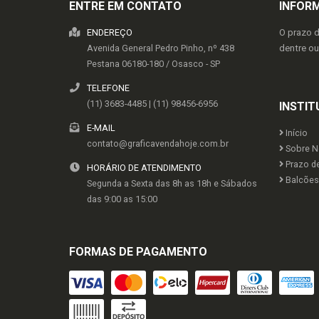
ENTRE EM CONTATO
INFOR
ENDEREÇO
O prazo 
Avenida General Pedro Pinho, nº 438
dentre o
Pestana
06180-180
/
Osasco
- SP
TELEFONE
(11) 3683-4485 | (11) 98456-6956
INSTIT
E-MAIL
Início
contato@graficavendahoje.com.br
Sobre N
Prazo d
HORÁRIO DE ATENDIMENTO
Balcões 
Segunda a Sexta das 8h as 18h e Sábados
das 9:00 as 15:00
FORMAS DE PAGAMENTO