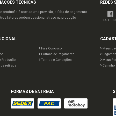
MAÇÕES TÉCNICAS
REDES 
de produção é apenas uma previsão, a falta de pagamento
utros fatores podem ocasionar atraso na produção
FACEBOO
UCIONAL
CADAS
Fale Conosco
Meus da
ós
Formas de Pagamento
Pagamen
e Produção
Termos e Condições
Meus Pe
de retirada
Carrinho
FORMAS DE ENTREGA
S