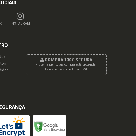
SOCIAIS
K
INSTAGRAM
TRO
dos
COMPRA 100% SEGURA
tos
Fique tranquilo, sua compra está protegida!
didos
Este site possui certificado SSL
EGURANÇA