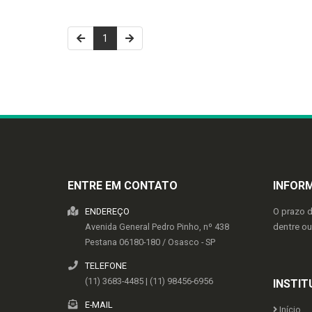
1
ENTRE EM CONTATO
INFOR
ENDEREÇO
O prazo 
Avenida General Pedro Pinho, nº 438
dentre o
Pestana
06180-180
/
Osasco
- SP
TELEFONE
(11) 3683-4485 | (11) 98456-6956
INSTIT
E-MAIL
Início