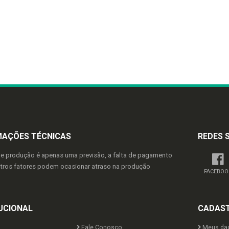
MAÇÕES TÉCNICAS
REDES 
de produção é apenas uma previsão, a falta de pagamento
utros fatores podem ocasionar atraso na produção
FACEBOO
UCIONAL
CADAS
Fale Conosco
Meus da