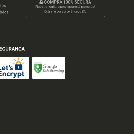
COMPRA 100% SEGURA
tos
Fique tranquilo, sua compra está protegida!
didos
Este site possui certificado SSL
EGURANÇA