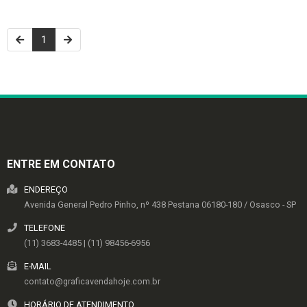
1
ENTRE EM CONTATO
ENDEREÇO
Avenida General Pedro Pinho, nº 438
Pestana
06180-180
/
Osasco
- SP
TELEFONE
(11) 3683-4485 | (11) 98456-6956
E-MAIL
contato@graficavendahoje.com.br
HORÁRIO DE ATENDIMENTO