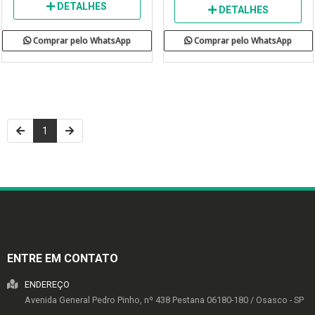
DETALHES
DETALHES
Comprar pelo WhatsApp
Comprar pelo WhatsApp
1
ENTRE EM CONTATO
ENDEREÇO
Avenida General Pedro Pinho, nº 438
Pestana
06180-180
/
Osasco
- SP