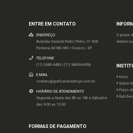
ENTRE EM CONTATO
INFOR
ENDEREÇO
O prazo 
Avenida General Pedro Pinho, nº 438
dentre o
Pestana
06180-180
/
Osasco
- SP
TELEFONE
(11) 3683-4485 | (11) 98456-6956
INSTIT
E-MAIL
Início
contato@graficavendahoje.com.br
Sobre N
Prazo d
HORÁRIO DE ATENDIMENTO
Balcões 
Segunda a Sexta das 8h as 18h e Sábados
das 9:00 as 15:00
FORMAS DE PAGAMENTO