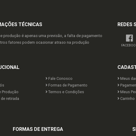
MAÇÕES TÉCNICAS
REDES 
de produção é apenas uma previsão, a falta de pagamento
utros fatores podem ocasionar atraso na produção
FACEBOO
UCIONAL
CADAS
Fale Conosco
Meus da
ós
Formas de Pagamento
Pagamen
e Produção
Termos e Condições
Meus Pe
de retirada
Carrinho
FORMAS DE ENTREGA
S