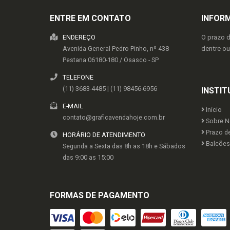
ENTRE EM CONTATO
INFOR
ENDEREÇO
O prazo 
Avenida General Pedro Pinho, nº 438
dentre o
Pestana
06180-180
/
Osasco
- SP
TELEFONE
(11) 3683-4485 | (11) 98456-6956
INSTIT
E-MAIL
Início
contato@graficavendahoje.com.br
Sobre N
Prazo d
HORÁRIO DE ATENDIMENTO
Balcões 
Segunda a Sexta das 8h as 18h e Sábados
das 9:00 as 15:00
FORMAS DE PAGAMENTO