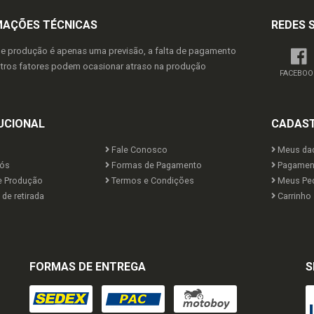
MAÇÕES TÉCNICAS
REDES 
de produção é apenas uma previsão, a falta de pagamento
utros fatores podem ocasionar atraso na produção
FACEBOO
UCIONAL
CADAS
Fale Conosco
Meus da
ós
Formas de Pagamento
Pagamen
e Produção
Termos e Condições
Meus Pe
de retirada
Carrinho
FORMAS DE ENTREGA
S