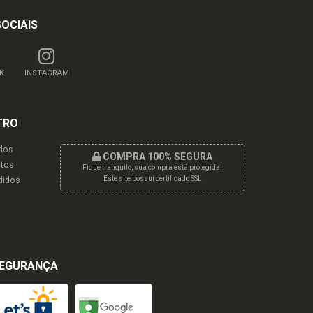
SOCIAIS
K
INSTAGRAM
TRO
dos
COMPRA 100% SEGURA
tos
Fique tranquilo, sua compra está protegida!
didos
Este site possui certificado SSL
EGURANÇA