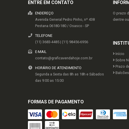
ENTRE EM CONTATO
INFOR
ENDEREÇO
O prazo 
Avenida General Pedro Pinho, nº 438
dentre o
Pestana
06180-180
/
Osasco
- SP
TELEFONE
(11) 3683-4485 | (11) 98456-6956
INSTIT
E-MAIL
Início
contato@graficavendahoje.com.br
Sobre N
Prazo d
HORÁRIO DE ATENDIMENTO
Balcões 
Segunda a Sexta das 8h as 18h e Sábados
das 9:00 as 15:00
FORMAS DE PAGAMENTO