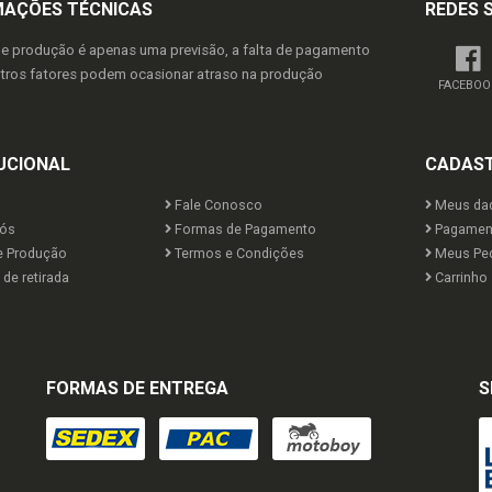
MAÇÕES TÉCNICAS
REDES 
de produção é apenas uma previsão, a falta de pagamento
utros fatores podem ocasionar atraso na produção
FACEBOO
UCIONAL
CADAS
Fale Conosco
Meus da
ós
Formas de Pagamento
Pagamen
e Produção
Termos e Condições
Meus Pe
de retirada
Carrinho
FORMAS DE ENTREGA
S