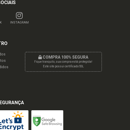
SOCIAIS
K
INSTAGRAM
TRO
dos
COMPRA 100% SEGURA
tos
Fique tranquilo, sua compra está protegida!
didos
Este site possui certificado SSL
EGURANÇA