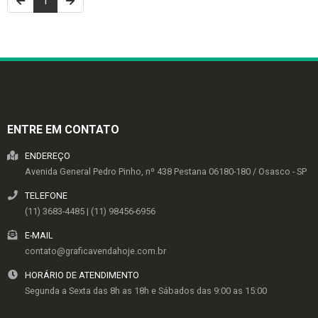
1
ENTRE EM CONTATO
ENDEREÇO
Avenida General Pedro Pinho, nº 438
Pestana
06180-180
/
Osasco
- SP
TELEFONE
(11) 3683-4485 | (11) 98456-6956
E-MAIL
contato@graficavendahoje.com.br
HORÁRIO DE ATENDIMENTO
Segunda a Sexta das 8h as 18h e Sábados das 9:00 as 15:00