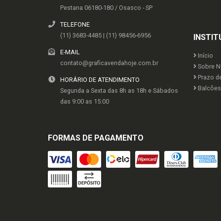
Pestana
06180-180
/
Osasco
- SP
TELEFONE
(11) 3683-4485 | (11) 98456-6956
INSTIT
E-MAIL
Início
contato@graficavendahoje.com.br
Sobre N
Prazo d
HORÁRIO DE ATENDIMENTO
Balcões 
Segunda a Sexta das 8h as 18h e Sábados
das 9:00 as 15:00
FORMAS DE PAGAMENTO