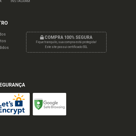
K
INSTAGRAM
TRO
dos
COMPRA 100% SEGURA
tos
Fique tranquilo, sua compra está protegida!
didos
Este site possui certificado SSL
EGURANÇA