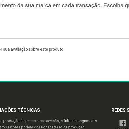
cimento da sua marca em cada transação. Escolha q
r sua avaliação sobre este produto
MAÇÕES TÉCNICAS
REDES 
de produção é apenas uma previsão, a falta de pagamento
utros fatores podem ocasionar atraso na produção