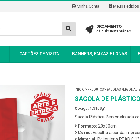
Minha Conta
|
Meus Pedidos
ORÇAMENTO
cálculo instantâneo
CARTÕES DE VISITA
BANNERS, FAIXAS E LONAS
INÍCIO
PRODUTOS
SACOLAS PERSONALI
SACOLA DE PLÁSTIC
Código:
1t31d8g1
Sacola Plástica Personalizada 
Formato:
20x30cm
Cores:
Escolha a cor da impres
Material:
Polietileno PEAD 0,