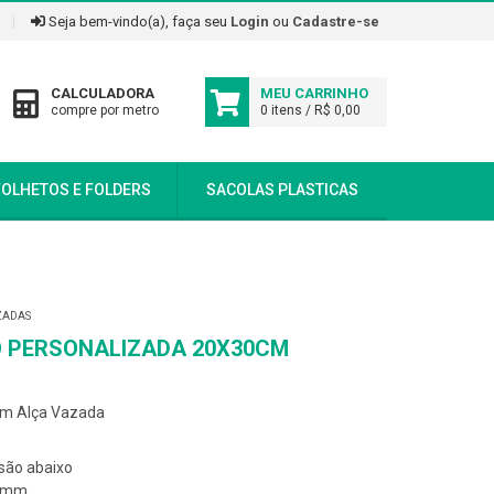
|
Seja bem-vindo(a), faça seu
Login
ou
Cadastre-se
CALCULADORA
MEU CARRINHO
compre por metro
0 itens / R$ 0,00
FOLHETOS E FOLDERS
SACOLAS PLASTICAS
ZADAS
O PERSONALIZADA 20X30CM
com Alça Vazada
são abaixo
13mm