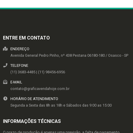
ENTRE EM CONTATO
ENDEREÇO
Avenida General Pedro Pinho, nº 438
Pestana
06180-180
/
Osasco
- SP
TELEFONE
(11) 3683-4485 | (11) 98456-6956
E-MAIL
contato@graficavendahoje.com.br
HORÁRIO DE ATENDIMENTO
Segunda a Sexta das 8h as 18h e Sábados das 9:00 as 15:00
INFORMAÇÕES TÉCNICAS
O prazo de produção é apenas uma previsão, a falta de pagamento